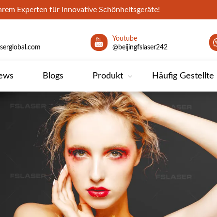
hrem Experten für innovative Schönheitsgeräte!
Youtube
aserglobal.com
@beijingfslaser242
ews
Blogs
Produkt
Häufig Gestellte