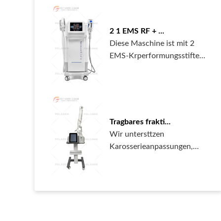
Grundprinzip der
Behandlung ist die
biologische Wirkung. Der
2 1 EMS RF + ...
von diesem Gert emittierte
Diese Maschine ist mit 2
808-nm-Laser wird leicht
EMS-Krperformungsstiften
von den gefrbten
und 2 internen
Haarfollikeln absorbiert,
Kugelschreibern
ohne das Epidermis...
kombiniert.1. Die Leistung
der Maschine kann 5000 W
erreichen. Intensitt: 13
Tragbares frakti...
Tesla2. Die Energie kann
Wir untersttzen
eine hohe Frequenz von 200
Karosserieanpassungen,
Hz erreichen.3. Das neue
Farben und
Upgrade-System kann...
Sprachen.Professionelle
OEM- und ODM-Services1.
Drucken Sie Ihre Maschine
in jeder gewnschten Farbe
und machen Sie sie zu Ihrem