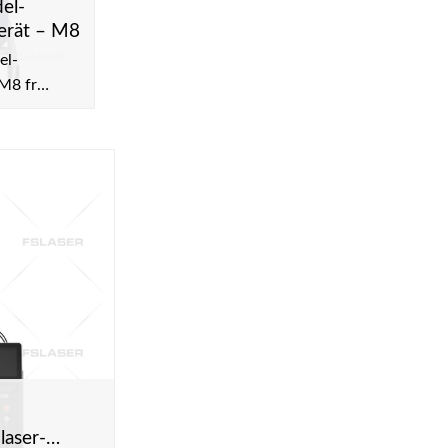
el-
erät – M8
el-
M8 fr
RF-
ung von
rnfalten,
verjngung
Reduktion
erfeinerung
laser-