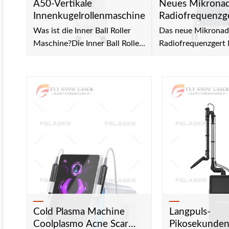
A50-Vertikale
Neues Mikronad
Innenkugelrollenmaschine
Radiofrequenzg
Was ist die Inner Ball Roller
Das neue Mikronad
Maschine?Die Inner Ball Roller
Radiofrequenzgert 
Maschine ist ein
professionelle
hochmodernes, weltweit
Hautbehandlungen
anerkanntes Gert zur
Mikroneedling-
Krperformung. Sie nutzt
FunktionenBehandl
innovative
Falten: Krhenfe, Sti
Kompressionsmikrovibrationen,
Nasolabialfalten,
um die Lymphdrainage zu
HalsfaltenGesichts
verbessern, die Durchblutung
und Hautstraffung
zu steigern, Ce...
von
DehnungsstreifenV
ve...
Cold Plasma Machine
Langpuls-
Coolplasmo Acne Scar
Pikosekunden