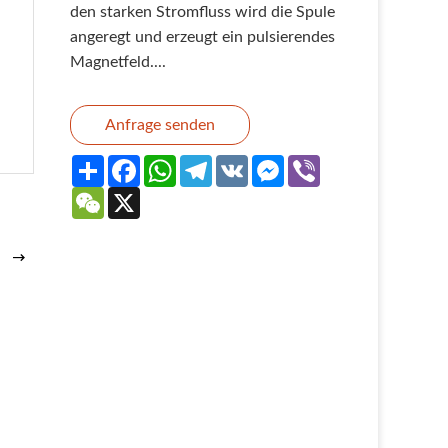
den starken Stromfluss wird die Spule
angeregt und erzeugt ein pulsierendes
Magnetfeld....
Anfrage senden
Share
Facebook
WhatsApp
Telegram
VK
Messenger
Viber
WeChat
X