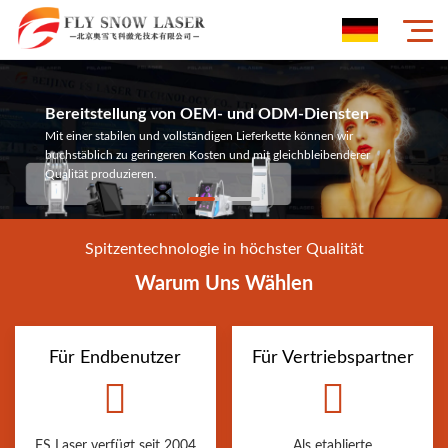
Bereitstellung von OEM- und ODM-Diensten
Mit einer stabilen und vollständigen Lieferkette können wir
buchstäblich zu geringeren Kosten und mit gleichbleibenderer
Qualität produzieren.
Spitzentechnologie in höchster Qualität
Warum Uns Wählen
Für Endbenutzer
Für Vertriebspartner
FS Laser verfügt seit 2004
Als etablierte