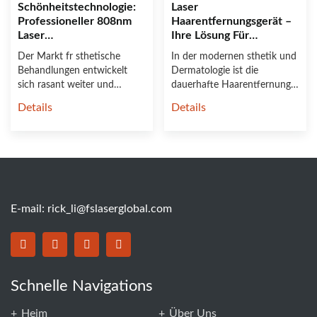
Schönheitstechnologie:
Laser
Professioneller 808nm
Haarentfernungsgerät –
Laser
Ihre Lösung Für
Haarentfernungsgerät Im
Dauerhafte
Der Markt fr sthetische
In der modernen sthetik und
Fokus
Haarentfernung
Behandlungen entwickelt
Dermatologie ist die
sich rasant weiter und
dauerhafte Haarentfernung
modernste Technologien
ein zentraler Service, der ......
Details
Details
spielen ......
E-mail:
rick_li@fslaserglobal.com
Schnelle Navigations
Heim
Über Uns